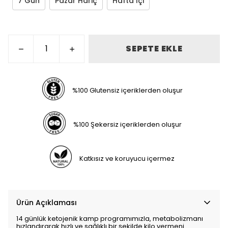
7 Gün
Pazar Hariç
Hafta İçi
SEPETE EKLE
%100 Glutensiz içeriklerden oluşur
%100 Şekersiz içeriklerden oluşur
Katkısız ve koruyucu içermez
Ürün Açıklaması
14 günlük ketojenik kamp programımızla, metabolizmanı
hızlandırarak hızlı ve sağlıklı bir şekilde kilo vermeni