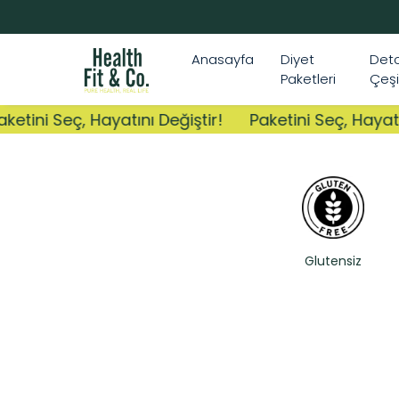
Anasayfa
Diyet
Det
Paketleri
Çeşi
etini Seç, Hayatını Değiştir!
Paketini Seç, Hayatını
Glutensiz