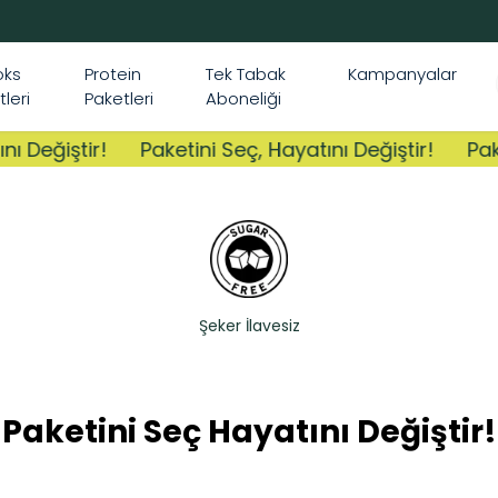
İSTANBUL VE ANKARA
oks
Protein
Tek Tabak
Kampanyalar
tleri
Paketleri
Aboneliği
 Değiştir!
Paketini Seç, Hayatını Değiştir!
Paket
Şeker İlavesiz
Paketini Seç Hayatını Değiştir!