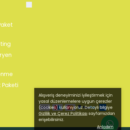
Paket
ting
ryen
lenme
 Paketi
Alışveriş deneyiminizi iyileştirmek için
yasal düzenlemelere uygun çerezler
(cookies) kullanıyoruz. Detaylı bilgiye
Gizlilik ve Çerez Politikası
sayfamızdan
erişebilirsiniz.
Anladım