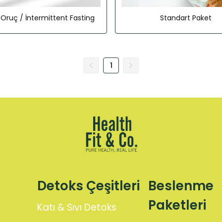
lı Oruç / İntermittent Fasting
Standart Paket
1
Detoks Çeşitleri
Beslenme
Paketleri
Katı & Sıvı Detoks